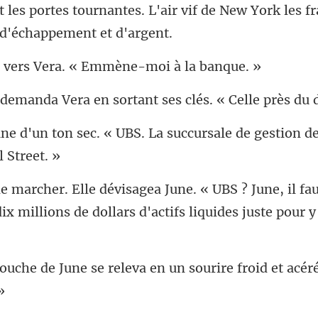
'air vif de New York les f
rs Vera. « Emmène
ra en sortant ses clés. «
UBS. La succursale de gestion d
S ? June, il fa
x millions de dol
e releva en un sourire froid e