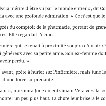
e entier », dit Co
ia avec un
harmacie, portant de gran
air r
i généreux avec sa petite amie
r l'infirmière, mais June lu
Vera vers la sor
monter un