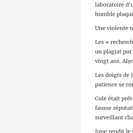
oratoire d'
hu
un plagiat pur
fausse réputati