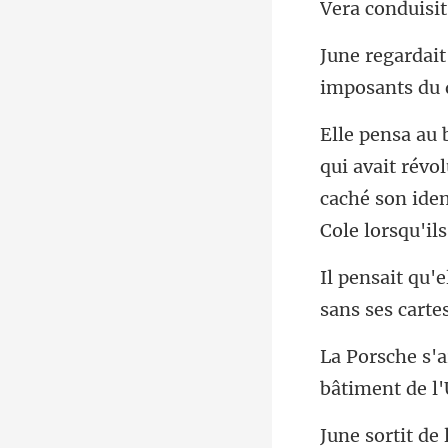
imposants
évol
caché son iden
sans ses cartes