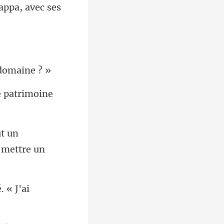
rappa, avec se
e p
ut un