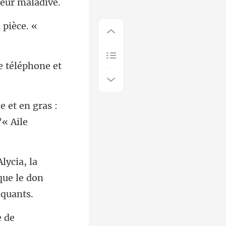
 pièce. «
e et en gras :
la
que le