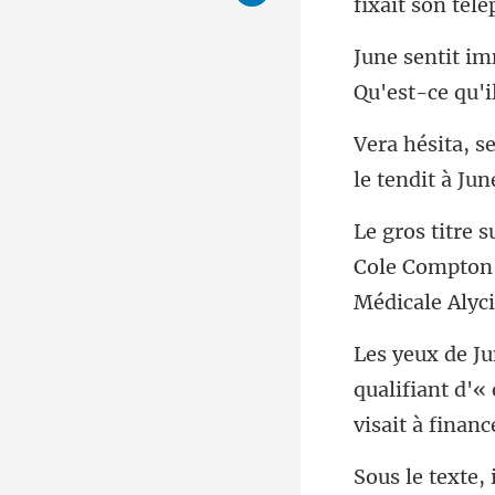
fixait son té
Qu'e
Cole Compton 
qualifiant d'«