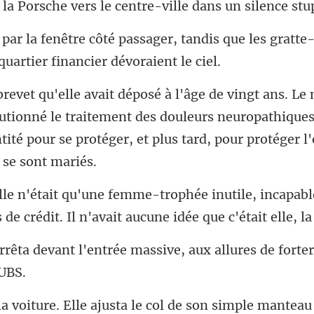
e vers le centre-ville d
er, tandis que les gratte-
utionné le traitement des douleurs neuropathiques.
tité pour
ile, incapab
 de crédit
trée massive, aux allures de fo
nteau