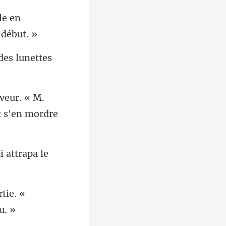
le en
des lunettes
êveur. « M.
i attrapa le
tie. «