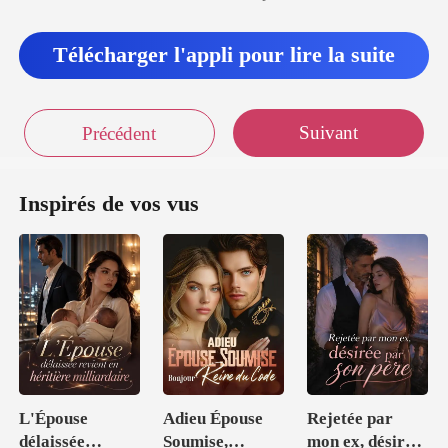
Télécharger l'appli pour lire la suite
Suivant
Précédent
Inspirés de vos vus
L'Épouse
Adieu Épouse
Rejetée par
délaissée
Soumise,
mon ex, désirée