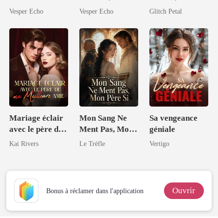
revient en
Bonjour Reine
par son père
Vesper Echo
Vesper Echo
Glitch Petal
héritière
du Code
milliardaire
Mariage éclair
Mon Sang Ne
Sa vengeance
avec le père de
Ment Pas, Mon
géniale
ma meilleure
Père Si
Kai Rivers
Le Trèfle
Vertigo
amie
Ouvrir
Bonus à réclamer dans l'application