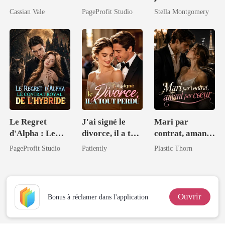
héritière
compagnon, et
Cassian Vale
PageProfit Studio
Stella Montgomery
secrète
je l'ai laissé
faire
Le Regret
J'ai signé le
Mari par
d'Alpha : Le
divorce, il a tout
contrat, amant
Contrat Royal
perdu
par cœur
PageProfit Studio
Patiently
Plastic Thorn
de l'Hybride
Ouvrir
Bonus à réclamer dans l'application