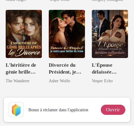
du Code
milliardaire
L'héritière de
Divorcée du
L'Épouse
génie brille
Président, je
délaissée
après le divorce
rentre pour
revient en
The Wanderer
Asher Wolfe
Vesper Echo
hériter du trône
héritière
milliardaire
Ouvrir
Bonus à réclamer dans l'application