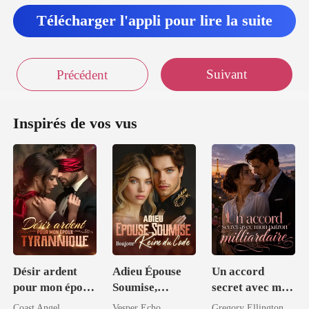
h b
Télécharger l'appli pour lire la suite
Suivant
Précédent
Inspirés de vos vus
Désir ardent
Adieu Épouse
Un accord
pour mon époux
Soumise,
secret avec mon
tyrannique
Bonjour Reine
patron
Coast Angel
Vesper Echo
Gregory Ellington