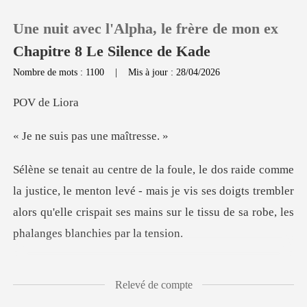
Une nuit avec l'Alpha, le frère de mon ex
Chapitre 8 Le Silence de Kade
Nombre de mots : 1100
|
Mis à jour : 28/04/2026
0
de L
s pas une m
Recharger
Historique
e menton levé - mais je vis ses doigts trembler
alors qu'elle crispait s
Déconnexion
Télécharger l'appli
affichant un air d'éton
Relevé de compte