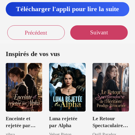
Télécharger l'appli pour lire la suite
Suivant
Précédent
Inspirés de vos vus
Enceinte et
Luna rejetée
Le Retour
rejetée par
par Alpha
Spectaculaire
Alpha
de l'Héritière
zibya
Velvet Piston
Quill Paradox