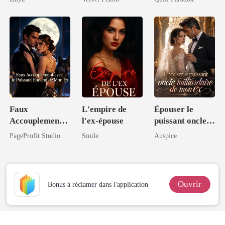
Prodige
Réincarnée
Faux
L'empire de
Épouser le
Accouplement
l'ex-épouse
puissant oncle
avec le Puissant
milliardaire de
PageProfit Studio
Smile
Auspice
Ennemi de Mon
mon ex
Ex
Ouvrir
Bonus à réclamer dans l'application