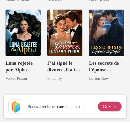
e
Regardez-moi
mon fiancé
triompher
Luna rejetée
J'ai signé le
Les secrets de
par Alpha
divorce, il a tout
l'épouse
perdu
négligée
Velvet Piston
Patiently
Berton Row
Ouvrir
Bonus à réclamer dans l'application