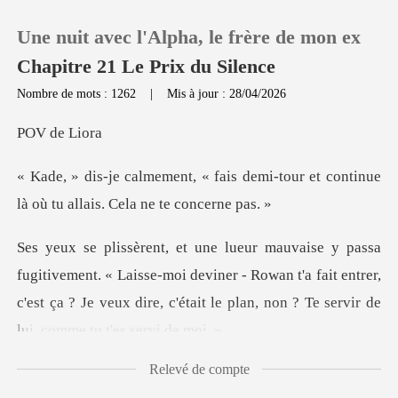
Une nuit avec l'Alpha, le frère de mon ex
Chapitre 21 Le Prix du Silence
Nombre de mots : 1262
|
Mis à jour : 28/04/2026
0
de L
s demi-tour et continue
Recharger
là où tu
Historique
Laisse-moi deviner - Rowan t'a fait entrer,
Déconnexion
c'est ça ? Je veux dire,
Télécharger l'appli
Relevé de compte
une le