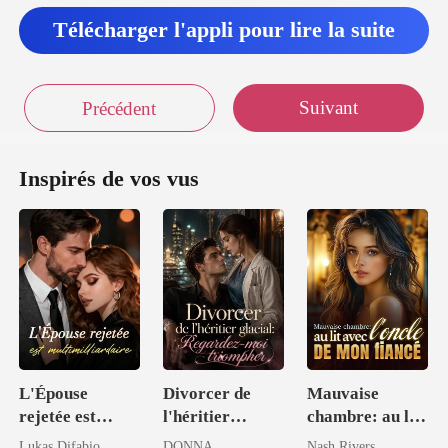
Télécharger l'appli pour lire la suite
Suivant
Précédent
Inspirés de vos vus
L'Épouse
Divorcer de
Mauvaise
rejetée est
l'héritier
chambre: au lit
multimilliardair
glacial:
avec l'oncle de
Lukas Difabio
DONNA
Nash Rivers