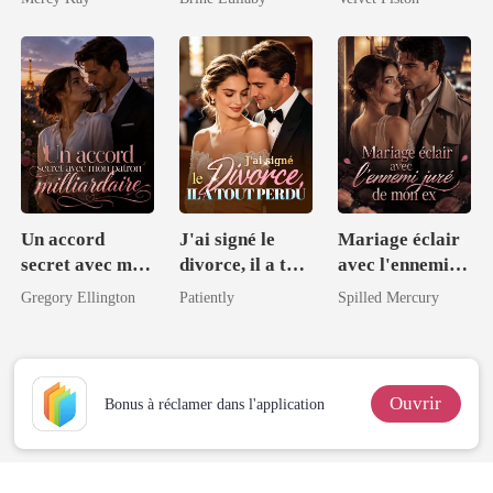
milliardaire
Un accord
J'ai signé le
Mariage éclair
secret avec mon
divorce, il a tout
avec l'ennemi
patron
perdu
juré de mon ex
Gregory Ellington
Patiently
Spilled Mercury
milliardaire
Ouvrir
Bonus à réclamer dans l'application