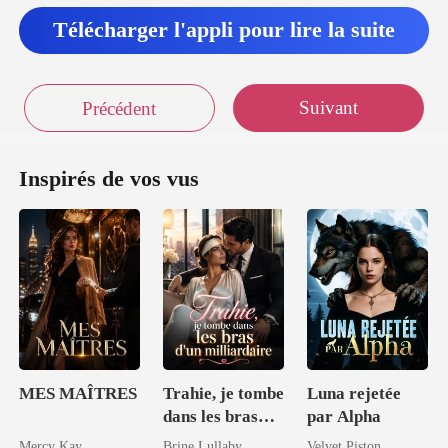
Télécharger l'appli pour lire la suite
Suivant
Précédent
Inspirés de vos vus
MES MAÎTRES
Trahie, je tombe
Luna rejetée
dans les bras
par Alpha
d'un
Mercy Kay
Brine Lullaby
Velvet Piston