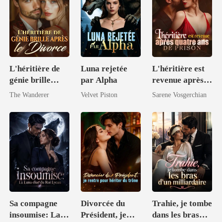
L'héritière de
Luna rejetée
L'héritière est
génie brille
par Alpha
revenue après
après le divorce
quatre ans de
The Wanderer
Velvet Piston
Sarene Vosgerchian
prison
Sa compagne
Divorcée du
Trahie, je tombe
insoumise: La
Président, je
dans les bras