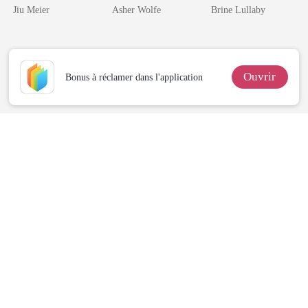
Luna élue du
rentre pour
d'un
Jiu Meier
Asher Wolfe
Brine Lullaby
Roi Lycan
hériter du trône
milliardaire
Ouvrir
Bonus à réclamer dans l'application