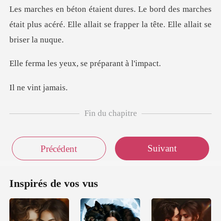
es marches
était plus acéré. Elle allait se f
yeux, se prépar
vint j
Fin du chapitre
Suivant
Précédent
Inspirés de vos vus