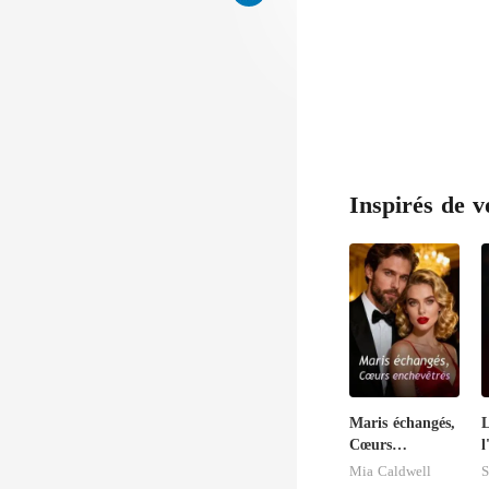
Inspirés de v
Maris échangés,
L
Cœurs
l
enchevêtrés
Mia Caldwell
S