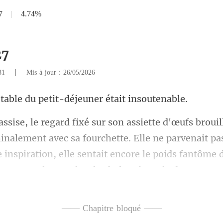
7
|
4.74%
27
|
031
Mis à jour : 26/05/2026
le du petit-déjeune
nt avec sa fourchette. Elle ne parvenait pas
 inspiration, elle sentai
—— Chapitre bloqué ——