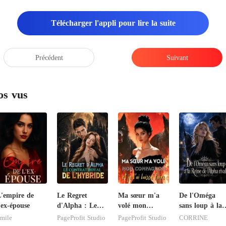
Télécharger l'appli pour lire la suite
Précédent
Suivant
os vus
'empire de
Le Regret
Ma sœur m'a
De l'Oméga
'ex-épouse
d'Alpha : Le
volé mon
sans loup à la
Contrat Royal
compagnon, et
Reine de
mile
PageProfit Studio
PageProfit Studio
CORRINE
de l'Hybride
je l'ai laissé
l'Alpha rival