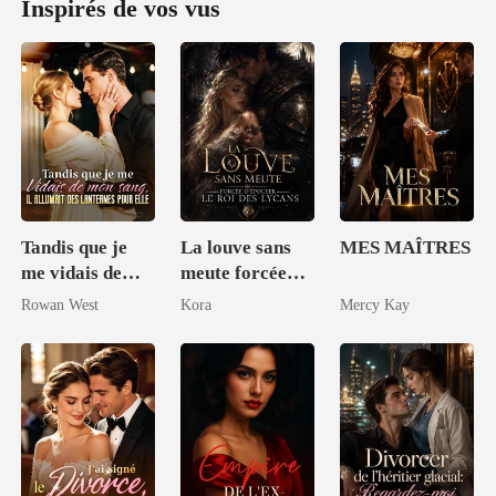
Inspirés de vos vus
Tandis que je
La louve sans
MES MAÎTRES
me vidais de
meute forcée
mon sang, il
d'épouser le roi
Rowan West
Kora
Mercy Kay
allumait des
des lycans
lanternes pour
elle