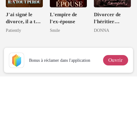
J'ai signé le
L'empire de
Divorcer de
divorce, il a tout
l'ex-épouse
l'héritier
perdu
glacial:
Patiently
Smile
DONNA
Regardez-moi
triompher
Ouvrir
Bonus à réclamer dans l'application