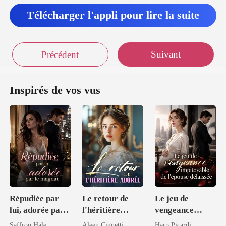
Télécharger l'appli pour lire la suite
Suivant
Précédent
Inspirés de vos vus
Répudiée par
Le retour de
Le jeu de
lui, adorée par
l'héritière
vengeance
le magnat
adorée
impitoyable de
Saffron Hale
Aleen Cignetti
Harp Picardi