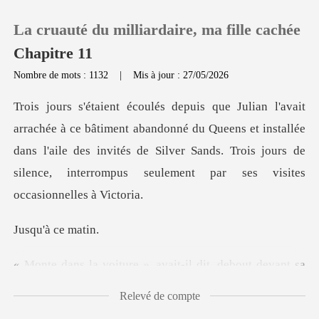
La cruauté du milliardaire, ma fille cachée
Chapitre 11
Nombre de mots : 1132
|
Mis à jour : 27/05/2026
0
bandonné du Queens et installée
Recharger
dans l'aile des invités de Silver Sands. Trois j
Historique
Déconnexion
'à ce
ait-il dit, debout devant sa
Télécharger l'appli
Relevé de compte