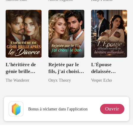
l'épouse
délaissée
L'héritière de
Rejetée par le
L'Épouse
génie brille
fils, j'ai choisi le
délaissée
après le divorce
Don
revient en
The Wanderer
Onyx Theory
Vesper Echo
héritière
milliardaire
Ouvrir
Bonus à réclamer dans l'application