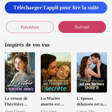
Télécharger l'appli pour lire la suite
Suivant
Précédent
Inspirés de vos vus
Le retour de
La Mariée
L'épouse
l'héritière
muette est
délaissée est une
adorée
l'instigatrice
héritière
Aleen Cignetti
Elara Frost
Cassian Vale