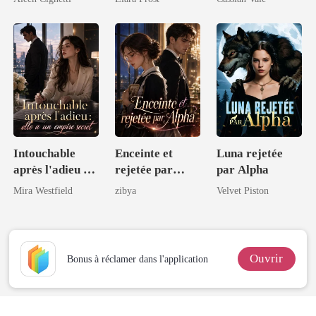
secrète
secrète
Intouchable
Enceinte et
Luna rejetée
après l'adieu :
rejetée par
par Alpha
elle a un empire
Alpha
Mira Westfield
zibya
Velvet Piston
secret
Ouvrir
Bonus à réclamer dans l'application