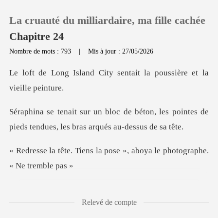
La cruauté du milliardaire, ma fille cachée
Chapitre 24
Nombre de mots : 793
|
Mis à jour : 27/05/2026
0
ity sentait la poussière
Recharger
éton, les pointes de
pieds tendues,
Historique
la pose », aboya le phot
Déconnexion
Télécharger l'appli
depuis l'hôpital, et son co
Relevé de compte