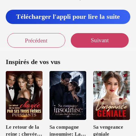
Télécharger l'appli pour lire la suite
Suivant
Précédent
Inspirés de vos vus
Le retour de la
Sa compagne
Sa vengeance
reine : choyée
insoumise: La
géniale