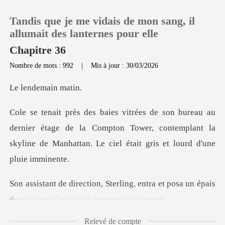
Tandis que je me vidais de mon sang, il
allumait des lanternes pour elle
Chapitre 36
Nombre de mots : 992
|
Mis à jour : 30/03/2026
0
demain
Recharger
ier étage de la Compton Tower, contemplant la
Historique
skyline de Ma
Déconnexion
g, entra et posa un épais
Télécharger l'appli
dossier m
Relevé de compte
contrat Beasl