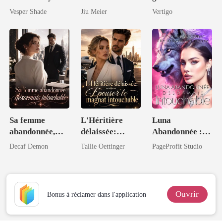
par ses trois
Luna élue du
Vesper Shade
Jiu Meier
Vertigo
frères puissants
Roi Lycan
Sa femme
L'Héritière
Luna
abandonnée,
délaissée:
Abandonnée :
désormais
Épouser le
Désormais
Decaf Demon
Tallie Oettinger
PageProfit Studio
intouchable
magnat
Intouchable
intouchable
Ouvrir
Bonus à réclamer dans l'application