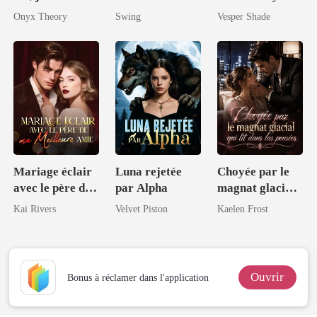
Don
mariée sans
par ses trois
Onyx Theory
Swing
Vesper Shade
loup
frères puissants
Mariage éclair
Luna rejetée
Choyée par le
avec le père de
par Alpha
magnat glacial
ma meilleure
qui lit dans les
Kai Rivers
Velvet Piston
Kaelen Frost
amie
pensées
Ouvrir
Bonus à réclamer dans l'application