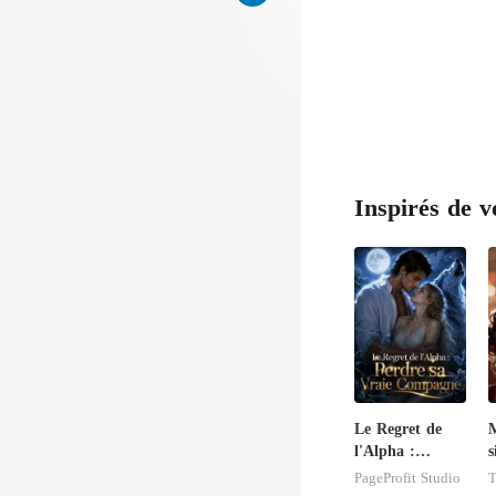
Inspirés de v
Le Regret de
M
l'Alpha :
s
Perdre sa Vraie
m
PageProfit Studio
T
Compagne