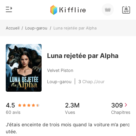
Accueil
/
Loup-garou
/
Luna rejetée par Alpha
0
Accueil
Recharger
Genre
Luna rejetée par Alpha
Moderne
Historique
Velvet Piston
Loup-garou
|
Loup-garou
3
Chap./Jour
Déconnexion
Nouvelle
Romance
Télécharger l'appli
4.5
2.3M
309
Milliardaire
60 avis
Vues
Chapitres
Classement
J'étais enceinte de trois mois quand la voiture m'a perc
utée. 
