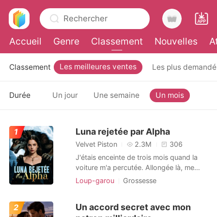
Rechercher
Accueil
Genre
Classement
Nouvelles
A
Les meilleures ventes
Classement
Les plus demandé
0
Un mois
Durée
Un jour
Une semaine
Recharger
Historique
Luna rejetée par Alpha
1
Velvet Piston
2.3M
306
Déconnexion
J'étais enceinte de trois mois quand la
voiture m'a percutée. Allongée là, me
raccrochant à la vie, j'ai appelé mon mari,
Loup-garou
Grossesse
Télécharger l'appli
l'Alpha Ethan, sans relâche. Aucune
Histoire d'amour
Alpha
réponse. Quand j'ai enfin repris
Un accord secret avec mon
2
connaissance, j'ai vu une publication de