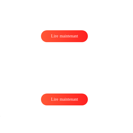
e
Lire maintenant
Lire maintenant