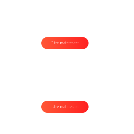
x
Lire maintenant
s
n
Lire maintenant
à