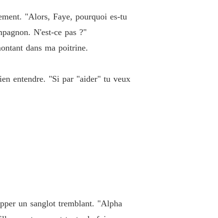
r la Luna Délaissée
 40 Chapitre 40 Air Frais, Nouveaux Ennuis
21/11/2025
mement. "Alors, Faye, pourquoi es-tu
pagnon. N'est-ce pas ?"
montant dans ma poitrine.
ien entendre. "Si par "aider" tu veux
apper un sanglot tremblant. "Alpha