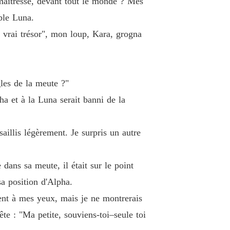
 maîtresse, devant tout le monde ? Mes
 33 Chapitre 33 Briser le Silence
21/11/2025
ble Luna.
r la Luna Délaissée
e vrai trésor", mon loup, Kara, grogna
e 34 Chapitre 34 Soumission Forcée
21/11/2025
r la Luna Délaissée
 35 Chapitre 35 La Revendication de l'Alpha
21/11/2025
gles de la meute ?"
r la Luna Délaissée
ha et à la Luna serait banni de la
 36 Chapitre 36 Affaire Inachevée
21/11/2025
r la Luna Délaissée
aillis légèrement. Je surpris un autre
 37 Chapitre 37 Poison dans la Meute
21/11/2025
dans sa meute, il était sur le point
r la Luna Délaissée
e 38 Chapitre 38 Fantômes du Passé
21/11/2025
sa position d'Alpha.
ent à mes yeux, mais je ne montrerais
r la Luna Délaissée
 39 Chapitre 39 Plus Jamais
21/11/2025
e : "Ma petite, souviens-toi–seule toi