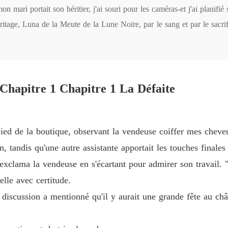
 mari portait son héritier, j'ai souri pour les caméras-et j'ai planifié s
Réclame
 héritage, Luna de la Meute de la Lune Noire, par le sang et par le sacr
Chapitre
Réclame
meute... et a osé appeler cela un devoir.

Chapitr
ée, pleurant dans l'ombre.

Réclame
elle déchirera chaque mensonge tissé autour d'elle, et quand elle frapper
Chapitre 1 Chapitre 1 La Défaite
Chapitr
t bien plus dangereuse que la jeune fille qui l'aimait autrefois.
Réclame
Chapitre
pied de la boutique, observant la vendeuse coiffer mes cheveu
tandis qu'une autre assistante apportait les touches finales
Réclame
Chapitre
exclama la vendeuse en s'écartant pour admirer son travail. 
elle avec certitude.
Réclame
Chapitr
 discussion a mentionné qu'il y aurait une grande fête au ch
Réclame
Chapitr