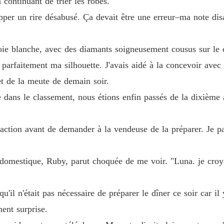
ontinuant de trier les robes.
happer un rire désabusé. Ça devait être une erreur–ma note dis
Réclame
Chapitre
ie blanche, avec des diamants soigneusement cousus sur le col
Réclame
arfaitement ma silhouette. J'avais aidé à la concevoir avec l
Chapitr
t de la meute de demain soir.
Réclame
 dans le classement, nous étions enfin passés de la dixième à
Chapitre
Réclame
isfaction avant de demander à la vendeuse de la préparer. Je 
Chapitr
Réclame
 domestique, Ruby, parut choquée de me voir. "Luna. je croyai
Chapitre
Réclame
u'il n'était pas nécessaire de préparer le dîner ce soir car i
Chapitre
ent surprise.
Réclame