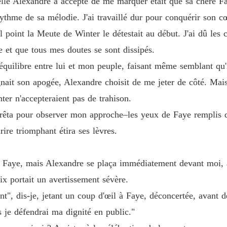
le Alexandre a accepté de me marquer était que sa chère Faye 
Chapitre
thme de sa mélodie. J'ai travaillé dur pour conquérir son c
Réclame
 point la Meute de Winter le détestait au début. J'ai dû les c
 et que tous mes doutes se sont dissipés.
Réclame
r l'équilibre entre lui et mon peuple, faisant même semblant q
Chapitre
ait son apogée, Alexandre choisit de me jeter de côté. Mais je
Réclame
er n'accepteraient pas de trahison.
Chapitr
rrêta pour observer mon approche–les yeux de Faye remplis 
Réclame
ire triomphant étira ses lèvres.
Chapitre
Réclame
rs Faye, mais Alexandre se plaça immédiatement devant moi, ab
Chapitre
x portait un avertissement sévère.
Réclame
", dis-je, jetant un coup d'œil à Faye, déconcertée, avant d
Chapitre
s je défendrai ma dignité en public."
Réclame