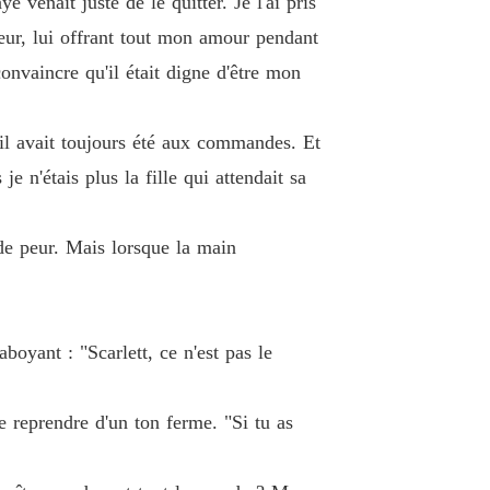
venait juste de le quitter. Je l'ai pris
 26 Chapitre 26 Pas à Toi de Garder
21/11/2025
œur, lui offrant tout mon amour pendant
r la Luna Délaissée
onvaincre qu'il était digne d'être mon
Chapitre 27 Chapitre 27 Une Promesse et une Possibilité
21/11/2025
r la Luna Délaissée
u'il avait toujours été aux commandes. Et
 28 Chapitre 28 Sous la Ligne de Flottaison
21/11/2025
 n'étais plus la fille qui attendait sa
r la Luna Délaissée
e 29 Chapitre 29 Flambée de Feu
21/11/2025
de peur. Mais lorsque la main
r la Luna Délaissée
 30 Chapitre 30 Glace et Feu
21/11/2025
r la Luna Délaissée
oyant : "Scarlett, ce n'est pas le
 31 Chapitre 31 La Question
21/11/2025
r la Luna Délaissée
e reprendre d'un ton ferme. "Si tu as
 32 Chapitre 32 La Vérité Entre Nous
21/11/2025
r la Luna Délaissée