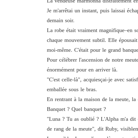
La vendeuse marmonna distraitement en c
Je m'arrêtai un instant, puis laissai éc
demain soir.
La robe était vraiment magnifique–en so
chaque mouvement subtil. Elle épousait p
moi-même. C'était pour le grand banque
Pour célébrer l'ascension de notre meute
énormément pour en arriver là.
"C'est celle-là", acquiesçai-je avec sat
emballée sous le bras.
En rentrant à la maison de la meute, la
Banquet ? Quel banquet ?
"Luna ? Tu as oublié ? L'Alpha m'a dit q
de rang de la meute", dit Ruby, visiblem