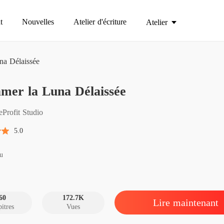
t
Nouvelles
Atelier d'écriture
Atelier
na Délaissée
Réclame
mer la Luna Délaissée
Chapitre
Réclame
eProfit Studio
Chapitre
5.0
Réclame
Chapitre
u
Réclame
Chapitr
60
172.7K
Lire maintenant
itres
Vues
Réclame
Chapitre