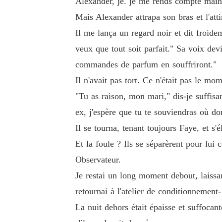
Alexander, je. je me rends compte mainten
Mais Alexander attrapa son bras et l'at
Il me lança un regard noir et dit froidem
veux que tout soit parfait." Sa voix devi
commandes de parfum en souffriront."
Il n'avait pas tort. Ce n'était pas le m
"Tu as raison, mon mari," dis-je suffis
ex, j'espère que tu te souviendras où do
Il se tourna, tenant toujours Faye, et s'é
Et la foule ? Ils se séparèrent pour lui
Observateur.
Je restai un long moment debout, laissa
retournai à l'atelier de conditionnement-
La nuit dehors était épaisse et suffocan