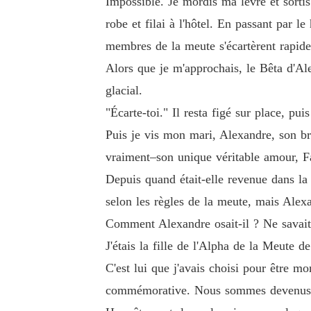
Impossible. Je mordis ma lèvre et sorti
robe et filai à l'hôtel. En passant par 
membres de la meute s'écartèrent rapid
Alors que je m'approchais, le Bêta d'Ale
glacial.
"Écarte-toi." Il resta figé sur place, p
Puis je vis mon mari, Alexandre, son bra
vraiment–son unique véritable amour, F
Depuis quand était-elle revenue dans la
selon les règles de la meute, mais Alexa
Comment Alexandre osait-il ? Ne savait-i
J'étais la fille de l'Alpha de la Meute 
C'est lui que j'avais choisi pour être 
commémorative. Nous sommes devenus 