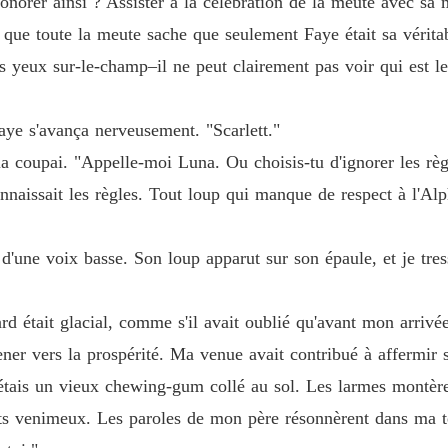
honorer ainsi ? Assister à la célébration de la meute avec sa
Chapitre
t que toute la meute sache que seulement Faye était sa vérita
Réclame
les yeux sur-le-champ–il ne peut clairement pas voir qui est l
Chapitr
Réclame
aye s'avança nerveusement. "Scarlett."
Chapitre
la coupai. "Appelle-moi Luna. Ou choisis-tu d'ignorer les rè
Réclame
nnaissait les règles. Tout loup qui manque de respect à l'Alp
Chapitre
Réclame
 d'une voix basse. Son loup apparut sur son épaule, et je tress
Chapitre
d était glacial, comme s'il avait oublié qu'avant mon arrivée 
Réclame
Chapitr
ener vers la prospérité. Ma venue avait contribué à affermir 
'étais un vieux chewing-gum collé au sol. Les larmes montèr
Réclame
Chapitre
ts venimeux. Les paroles de mon père résonnèrent dans ma têt