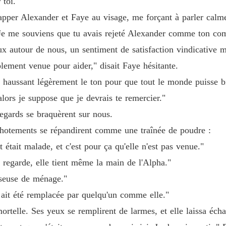
 toi."
Réclame
Chapitre
e frapper Alexander et Faye au visage, me forçant à parler cal
Je me souviens que tu avais rejeté Alexander comme ton com
ux autour de nous, un sentiment de satisfaction vindicative 
lement venue pour aider," disait Faye hésitante.
, haussant légèrement le ton pour que tout le monde puisse b
lors je suppose que je devrais te remercier."
regards se braquèrent sur nous.
hotements se répandirent comme une traînée de poudre :
était malade, et c'est pour ça qu'elle n'est pas venue."
t regarde, elle tient même la main de l'Alpha."
iseuse de ménage."
a ait été remplacée par quelqu'un comme elle."
ortelle. Ses yeux se remplirent de larmes, et elle laissa éch