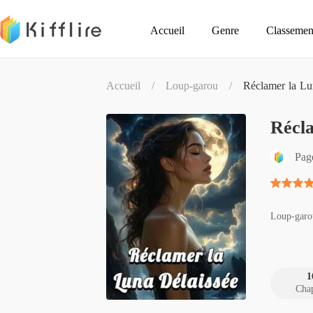
Accueil
Genre
Classemen
Accueil
/
Loup-garou
/
Réclamer la Lu
Récla
Pag
Loup-garo
1
Chap