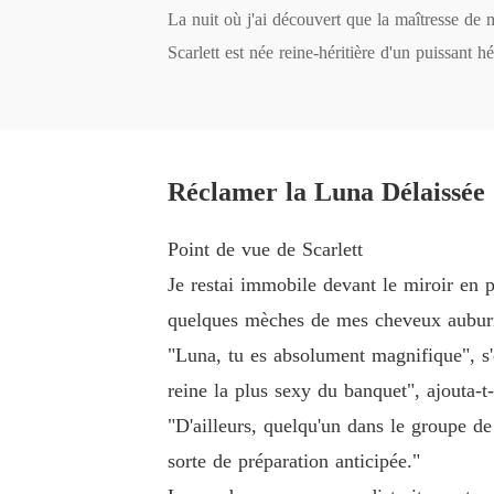
La nuit où j'ai découvert que la maîtresse de mon
Scarlett est née reine-héritière d'un puissant
r, sa loyauté, sa vie.

En retour, il a exhibé sa maîtresse devant leur 
Mais Scarlett ne sera pas une autre femme bris
Elle portera sa couronne d'épines avec fierté, 
Réclamer la Luna Délaissée 
L'Alpha a oublié que la femme qu'il a trahie es
Point de vue de Scarlett
Je restai immobile devant le miroir en 
quelques mèches de mes cheveux auburn, 
"Luna, tu es absolument magnifique", s'
reine la plus sexy du banquet", ajouta-t-
"D'ailleurs, quelqu'un dans le groupe de
sorte de préparation anticipée."