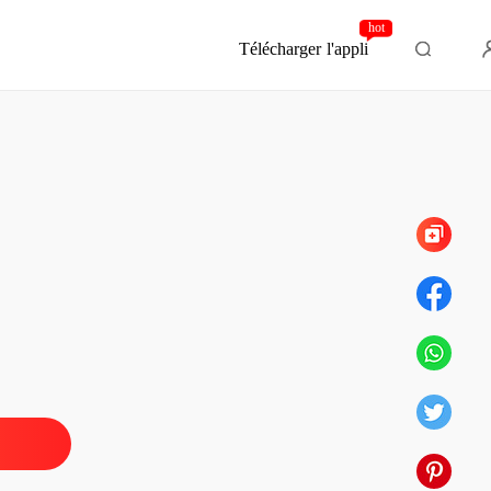
hot
Télécharger l'appli
Chapitre 160
r la Luna Délaissée
 1 Chapitre 1 La Défaite
21/11/2025
r la Luna Délaissée
 2 Chapitre 2 Brisée et Trahie
21/11/2025
r la Luna Délaissée
 3 Chapitre 3 Marquer des Territoires
21/11/2025
r la Luna Délaissée
e 4 Chapitre 4 Un Tout Nouveau Plan
21/11/2025
r la Luna Délaissée
 5 Chapitre 5 L'Espoir Naît
21/11/2025