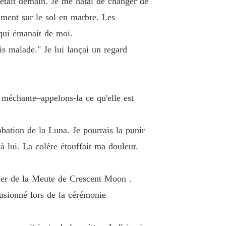
'était demain. Je me hâtai de changer de
e 19 Chapitre 19 Témoin du Désespoir
21/11/2025
amment sur le sol en marbre. Les
r la Luna Délaissée
qui émanait de moi.
e 20 Chapitre 20 Flammes de Fureur
21/11/2025
is malade." Je lui lançai un regard
r la Luna Délaissée
 21 Chapitre 21 Appât et Sorcellerie
21/11/2025
r la Luna Délaissée
i méchante–appelons-la ce qu'elle est
 22 Chapitre 22 Provocation et Envie
21/11/2025
r la Luna Délaissée
bation de la Luna. Je pourrais la punir
 23 Chapitre 23 Lignées et Limites
21/11/2025
à lui. La colère étouffait ma douleur.
r la Luna Délaissée
e 24 Chapitre 24 Choix Tues
21/11/2025
itier de la Meute de Crescent Moon .
r la Luna Délaissée
usionné lors de la cérémonie
 25 Chapitre 25 Contracté ou Possédé
21/11/2025
r la Luna Délaissée