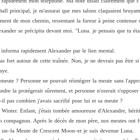
s rapidement mon téléphone. Ma note disait clairement que c
Chapitr
le hall principal, je m'assurai que mes talons claquaient bruy
Réclame
ement de mon chemin, ressentant la fureur à peine contenue 
Chapitr
xander se précipita devant moi. "Luna. je pensais que tu éta
Réclame
Chapitre
uis informa rapidement Alexander par le lien mental.
Réclame
s fort autour de cette traînée. Non, je ne devrais pas être s
Chapitre
aye.
Réclame
 meute ? Personne ne pouvait réintégrer la meute sans l'appro
Chapitre
ndre la protégerait sûrement, et personne n'oserait s'opposer 
Réclame
l pas combien j'avais sacrifié pour lui et sa meute ?
Chapitr
de Winter. Enfant, j'étais tombée amoureuse d'Alexandre, hér
Réclame
mon compagnon. Après le décès de mon père, nos meutes ont f
Chapitre
un–la Meute de Crescent Moon–et je suis devenue Luna.
Réclame