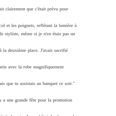
ait clairement que c'était prévu pour
r la Luna Délaissée
 13 Chapitre 13 Attiser le Feu
21/11/2025
 et les poignets, reflétant la lumière à
r la Luna Délaissée
e styliste, même si je n'en étais pas un
e 14 Chapitre 14 Battement de Cœur
21/11/2025
r la Luna Délaissée
 la deuxième place. J'avais sacrifié
 15 Chapitre 15 Surprise, Chérie
21/11/2025
r la Luna Délaissée
partis avec la robe magnifiquement
e 16 Chapitre 16 Ultimatum au Couchant
21/11/2025
r la Luna Délaissée
s que tu assistais au banquet ce soir."
 17 Chapitre 17 Fais Scintiller Mon Cœur
21/11/2025
r la Luna Délaissée
l y a une grande fête pour la promotion
 18 Chapitre 18 Tester Ses Limites
21/11/2025
r la Luna Délaissée