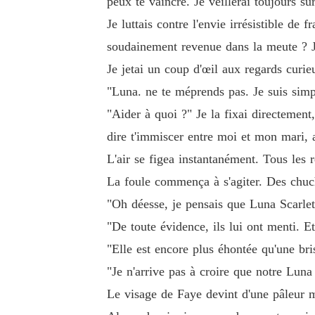
peux te vaincre. Je veillerai toujours sur
Je luttais contre l'envie irrésistible d
soudainement revenue dans la meute ? 
Je jetai un coup d'œil aux regards curie
"Luna. ne te méprends pas. Je suis simp
"Aider à quoi ?" Je la fixai directement
dire t'immiscer entre moi et mon mari, a
L'air se figea instantanément. Tous les 
La foule commença à s'agiter. Des chuc
"Oh déesse, je pensais que Luna Scarlett 
"De toute évidence, ils lui ont menti. E
"Elle est encore plus éhontée qu'une br
"Je n'arrive pas à croire que notre Lun
Le visage de Faye devint d'une pâleur m