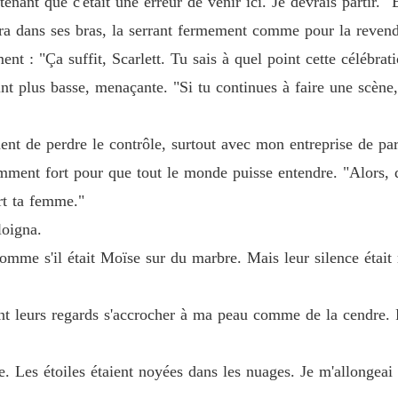
ant que c'était une erreur de venir ici. Je devrais partir." El
tira dans ses bras, la serrant fermement comme pour la revend
ent : "Ça suffit, Scarlett. Tu sais à quel point cette célébrat
nt plus basse, menaçante. "Si tu continues à faire une scène, 
oment de perdre le contrôle, surtout avec mon entreprise de pa
amment fort pour que tout le monde puisse entendre. "Alors, q
rt ta femme."
loigna.
 comme s'il était Moïse sur du marbre. Mais leur silence était
nt leurs regards s'accrocher à ma peau comme de la cendre. Pu
te. Les étoiles étaient noyées dans les nuages. Je m'allongea