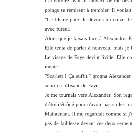
Cet enfoiré–avait-il l'audace de me dés
poings se remirent à trembler. Il voulai
"Ce fils de pute. Je devrais lui crever 
avec fureur.
Alors que je faisais face à Alexandre, F
Elle tenta de parler à nouveau, mais je 
Le visage de Faye devint livide. Elle co
meute.
"Scarlett ! Ça suffit." grogna Alexander
sourire suffisant de Faye.
Je me tournais vers Alexander. Son regar
d'être détrôné pour n'avoir pas su les m
Maintenant, il me regardait comme si j
pas de faiblesse devant ces deux serpen