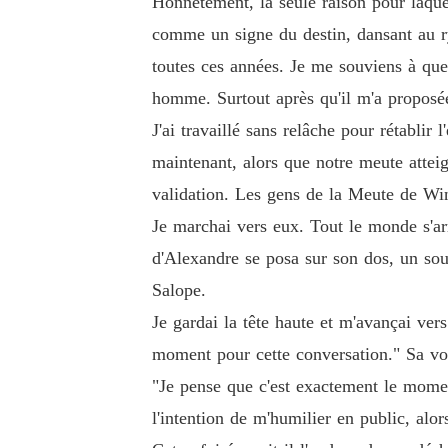
Honnêtement, la seule raison pour laquel
comme un signe du destin, dansant au ry
toutes ces années. Je me souviens à quel
homme. Surtout après qu'il m'a proposée
J'ai travaillé sans relâche pour rétabli
maintenant, alors que notre meute atteign
validation. Les gens de la Meute de Wint
Je marchai vers eux. Tout le monde s'a
d'Alexandre se posa sur son dos, un sour
Salope.
Je gardai la tête haute et m'avançai ve
moment pour cette conversation." Sa voi
"Je pense que c'est exactement le moment
l'intention de m'humilier en public, alor