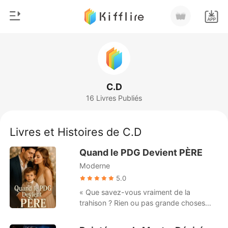
0
Accueil
Recharger
Genre
C.D
16 Livres Publiés
Moderne
Historique
Loup-garou
Livres et Histoires de C.D
Déconnexion
Nouvelle
Quand le PDG Devient PÈRE
Romance
Moderne
Télécharger l'appli
Milliardaire
5.0
« Que savez-vous vraiment de la
Classement
trahison ? Rien ou pas grande choses
probablement. Moi, je l'ai vécue. » La
trahison est l'une des blessures les plus