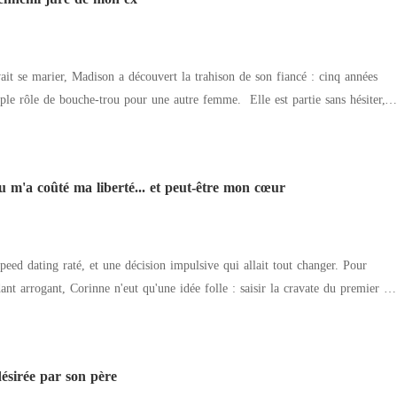
it se marier, Madison a découvert la trahison de son fiancé : cinq années
e bouche-trou pour une autre femme. Elle est partie sans hésiter,
condition imposée de se marier avant ses
de perdre complètement son héritage, elle n'avait d'autre choix que d'accepter
 m'a coûté ma liberté... et peut-être mon cœur
ée au plus grand rival de son ex, la personnalité la plus redoutable de la
ais eu l'intention de la laisser partir.
d dating raté, et une décision impulsive qui allait tout changer. Pour
ant arrogant, Corinne n'eut qu'une idée folle : saisir la cravate du premier be
 premier baiser à
outé de la Nouvelle Capitale. « Assume la responsabilité de
ésirée par son père
le prénom. Jeremy est froid, imprévisible, et