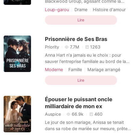
Blackwood Group, agissant comme la
compagne non officielle de l'Alpha, Alec.
Loup-garou
Drame
Histoire d'amour
Je pensais que mon dévouement
compenserait le fait que j'étais une Oméga
Lire
sans loup. Mais quand Breanne, son amour
de jeunesse de sang pur, est revenue, tout
Prisonnière de Ses Bras
a basculé. Il lui a don
Priority
7.7M
1263
Anna Hart n'a jamais eu le choix : pour
sauver l'entreprise familiale au bord de la
faillite, elle est contrainte d'épouser Julian
Moderne
Famille
Mariage arrangé
Ashford, héritier d'un empire financier,
Noble
Charmante
Chanceuse
plongé dans le coma après un accident. On
Lire
Urbain
Histoire d'amour
lui promet un mariage de façade, une
Développement conjugal
alliance sans âme... mais tout s'effondre
Épouser le puissant oncle
lorsque
milliardaire de mon ex
Auspice
66.9k
460
Le jour de son mariage, Anissa se tenait
dans sa robe de mariée sur mesure, prête à
épouser l'héritier Connor Snow. Mais la