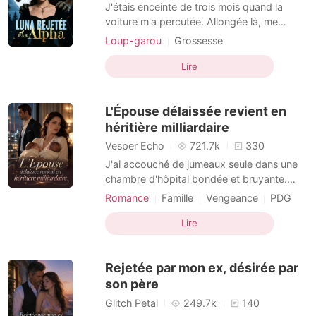
Nouvelles
J'étais enceinte de trois mois quand la
voiture m'a percutée. Allongée là, me
raccrochant à la vie, j'ai appelé mon mari,
Loup-garou
Grossesse
l'Alpha Ethan, sans relâche. Aucune
Histoire d'amour
Alpha
réponse. Quand j'ai enfin repris
Lire
connaissance, j'ai vu une publication de
son premier amour, Ivy. « Merci, Alpha, de
L'Épouse délaissée revient en
savoir à quel point
héritière milliardaire
Vesper Echo
721.7k
330
J'ai accouché de jumeaux seule dans une
chambre d'hôpital bondée et bruyante.
Quand j'ai appelé mon mari pour lui
Romance
Famille
Vengeance
PDG
annoncer la nouvelle, il m'a répondu d'un
Jumeaux
Drame
Histoire d'amour
ton glacial qu'il fêtait le succès de sa
Lire
maîtresse, qui n'était autre que ma sœur
adoptive. Il y a six mois, il m'avait forcée à
Rejetée par mon ex, désirée par
signer un acc
son père
Glitch Petal
249.7k
140