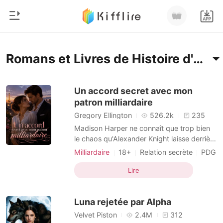
0
Accueil
Romans et Livres de Histoire d'amour
Recharger
Genre
Un accord secret avec mon
patron milliardaire
Moderne
Historique
Gregory Ellington
526.2k
235
Loup-garou
Madison Harper ne connaît que trop bien
Déconnexion
le chaos qu'Alexander Knight laisse derrière
Nouvelle
lui. En tant qu'assistante personnelle du
Milliardaire
18+
Relation secrète
PDG
Romance
PDG milliardaire, elle a su gérer
Lieu de travail
Histoire d'amour
Télécharger l'appli
d'innombrables scandales, apaiser ses ex-
Lire
Milliardaire
Arrogant/Dominant
Assistante
compagnes et empêcher que sa vie privée
tumultueuse ne déteigne sur la salle du
Classement
Luna rejetée par Alpha
conseil. Mais lors
Velvet Piston
2.4M
312