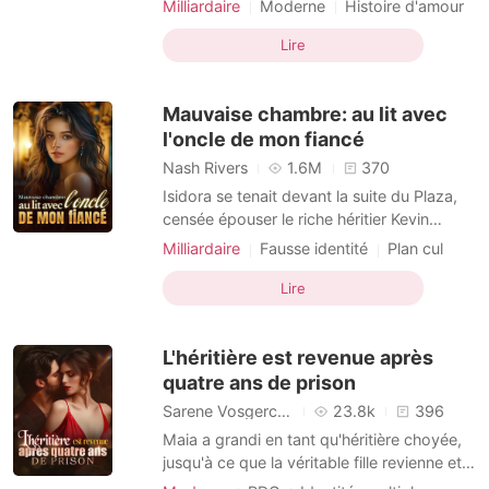
Milliardaire
Moderne
Histoire d'amour
porte s'ouvrit violemment. Connor entra en
Renaissance
trombe, paniqué, et la planta devant l'autel.
Lire
« Seraphina s'est cassé la jambe sur le
plateau, il faut que j'y aille. Occupe-toi de
Mauvaise chambre: au lit avec
l'oncle de mon fiancé
Nash Rivers
1.6M
370
Isidora se tenait devant la suite du Plaza,
censée épouser le riche héritier Kevin
Garrison dans quelques mois. Mais en
Milliardaire
Fausse identité
Plan cul
poussant la porte, elle trouva son fiancé au
PDG
Histoire d'amour
lit avec Chantelle, son ancienne meilleure
Lire
Mariage contractuel
Différence d'âge
amie. Au lieu de pleurer, Isidora garda un
calme glacial, sortit son téléphone et filma
L'héritière est revenue après
le
quatre ans de prison
Sarene Vosgerchian
23.8k
396
Maia a grandi en tant qu'héritière choyée,
jusqu'à ce que la véritable fille revienne et
l'accuse faussement, l'envoyant en prison