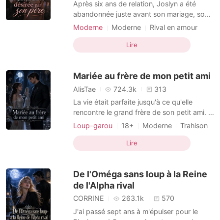
Après six ans de relation, Joslyn a été
abandonnée juste avant son mariage, son
fiancé lui ayant préféré son premier amour.
Moderne
Moderne
Rival en amour
C'est alors qu'elle a reçu une proposition
Histoire d'amour
inattendue : celle de Connor, le père
Lire
adoptif de son ex-fiancé. « Épouse-moi.
Tu auras tout ce que tu veux... et tu
Mariée au frère de mon petit ami
pourras te ven
AlisTae
724.3k
313
La vie était parfaite jusqu'à ce qu'elle
rencontre le grand frère de son petit ami. Il
y avait une loi taboue dans la Meute Night
Loup-garou
18+
Moderne
Trahison
Shade : si l'Alpha suprême rejetait sa
Vengeance
PDG
Charmant
compagne, il serait déchu de sa position.
Lire
Histoire d'amour
Alpha
La vie de Sophia allait se lier à cette loi. Elle
Arrogant/Dominant
était une Oméga qui sortait avec le jeu
De l'Oméga sans loup à la Reine
de l'Alpha rival
CORRINE
263.1k
570
J'ai passé sept ans à m'épuiser pour le