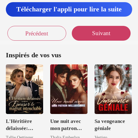
le p
Télécharger l'appli pour lire la suite
Suivant
Précédent
Inspirés de vos vus
L'Héritière
Une nuit avec
Sa vengeance
délaissée:
mon patron
géniale
Épouser le
milliardaire
Tallie Oettinger
Thalia Emberlyn
Vertigo