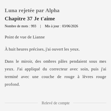
Luna rejetée par Alpha
Chapitre 37 Je t'aime
Nombre de mots : 993
|
Mis à jour : 03/06/2026
0
e vue d
récises, j'ai o
Recharger
Historique
ux. J'ai appliqué du correcteur avec soin, puis j'ai
t
Déconnexion
Télécharger l'appli
n n'était nulle part en vue,
Relevé de compte