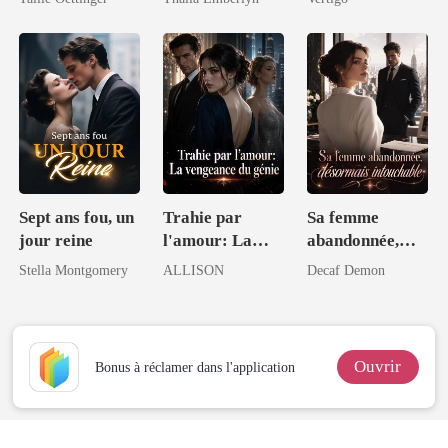
magnat
intouchable
Sept ans fou, un
Trahie par
Sa femme
jour reine
l'amour: La
abandonnée,
vengeance du
désormais
Stella Montgomery
ALLISON
Decaf Demon
génie
intouchable
Ouvrir
Bonus à réclamer dans l'application