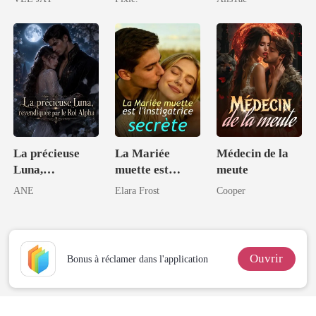
Compagnons
milliardaire
La précieuse
La Mariée
Médecin de la
Luna,
muette est
meute
revendiquée par
l'instigatrice
ANE
Elara Frost
Cooper
le Roi Alpha
secrète
Ouvrir
Bonus à réclamer dans l'application