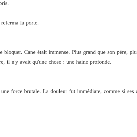
pris.
Chapitre
La Préc
 referma la porte.
Chapitre
La Préc
Chapitre
 se bloquer. Cane était immense. Plus grand que son père, plu
La Préc
, il n'y avait qu'une chose : une haine profonde.
Chapitre
La Préc
Chapitre
une force brutale. La douleur fut immédiate, comme si ses os
La Préc
Chapitre
La Préc
Chapitre
La Préc