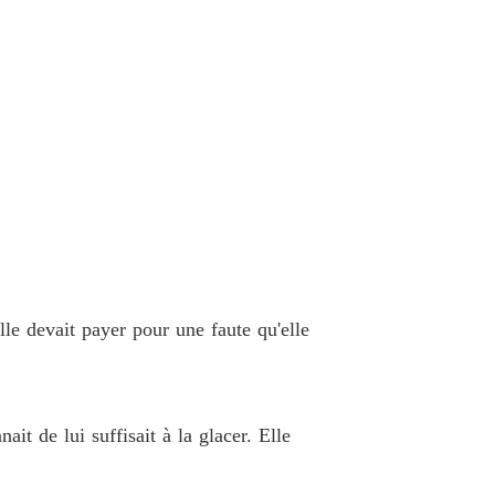
ieuse Luna Réclamée par le Roi Alpha
 40 .
30/03/2026
lle devait payer pour une faute qu'elle
it de lui suffisait à la glacer. Elle