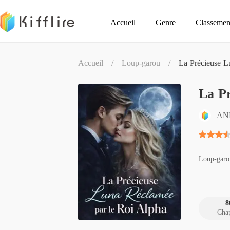
Accueil
Genre
Classemen
Accueil
/
Loup-garou
/
La Précieuse L
La Pr
AN
Loup-garo
8
Chap