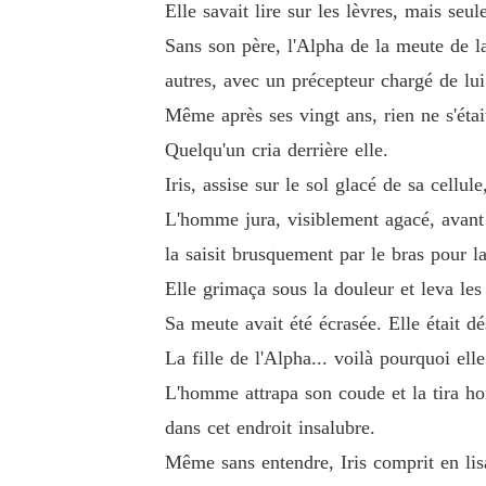
Elle savait lire sur les lèvres, mais seu
Mais dans un univers où le pouvoir décide de 
Sans son père, l'Alpha de la meute de la
Peut-on aimer la fille de son ennemi... sans la 
autres, avec un précepteur chargé de lu
Même après ses vingt ans, rien ne s'étai
Quelqu'un cria derrière elle.
Iris, assise sur le sol glacé de sa cellule
L'homme jura, visiblement agacé, avant d
la saisit brusquement par le bras pour la
Elle grimaça sous la douleur et leva les 
Sa meute avait été écrasée. Elle était d
La fille de l'Alpha... voilà pourquoi ell
L'homme attrapa son coude et la tira hor
dans cet endroit insalubre.
Même sans entendre, Iris comprit en lisan