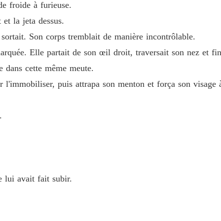
e froide à furieuse.
Chapitre
 et la jeta dessus.
La Préc
 sortait. Son corps tremblait de manière incontrôlable.
Chapitre
marquée. Elle partait de son œil droit, traversait son nez et 
La Préc
age dans cette même meute.
Chapitre
r l'immobiliser, puis attrapa son menton et força son visage à
La Préc
Chapitre
.
La Préc
Chapitre
La Préc
Chapitre
 lui avait fait subir.
La Préc
Chapitre