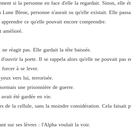
lement si la personne en face d'elle la regardait. Sinon, elle
tout, une question demeure :

La Préc
 Lune Bleue, personne n'aurait su qu'elle existait. Elle passa
détruire ?
Chapitre
i apprendre ce qu'elle pouvait encore comprendre.
t amélioré.
La Préc
Chapitre
, ne réagit pas. Elle gardait la tête baissée.
La Préc
Chapitre
'ouvrir la porte. Il se rappela alors qu'elle ne pouvait pas e
 forcer à se lever.
La Préc
Chapitre
yeux vers lui, terrorisée.
ésormais une prisonnière de guerre.
La Préc
Chapitre
e avait été gardée en vie.
s de la cellule, sans la moindre considération. Cela faisait p
La Préc
Chapitre
t sur ses lèvres : l'Alpha voulait la voir.
La Préc