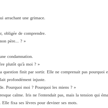
La Préc
Chapitre
lui arrachant une grimace.
ur, obligée de comprendre.
mon père... ? »
à une condamnation.
re plutôt qu'à moi ? »
a question finit par sortir. Elle ne comprenait pas pourquoi e
lait profondément injuste.
de. Pourquoi moi ? Pourquoi les miens ? »
esque calme. Iris ne l'entendait pas, mais la tension qui émana
. Elle fixa ses lèvres pour deviner ses mots.