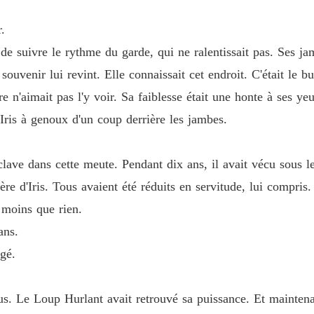
Chapitre
.
La Préc
Chapitre
 de suivre le rythme du garde, qui ne ralentissait pas. Ses ja
souvenir lui revint. Elle connaissait cet endroit. C'était le b
La Préc
Chapitre
e n'aimait pas l'y voir. Sa faiblesse était une honte à ses ye
Iris à genoux d'un coup derrière les jambes.
La Préc
Chapitre
 esclave dans cette meute. Pendant dix ans, il avait vécu sous
La Préc
ère d'Iris. Tous avaient été réduits en servitude, lui compris.
Chapitre
 moins que rien.
La Préc
ans.
Chapitre
ngé.
La Préc
Chapitre
s. Le Loup Hurlant avait retrouvé sa puissance. Et maintenant,
La Préc