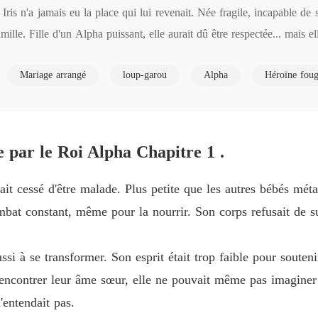
 n'a jamais eu la place qui lui revenait. Née fragile, incapable de se 
La Préc
ille. Fille d'un Alpha puissant, elle aurait dû être respectée... mais e
Chapitre
La Préc
Mariage arrangé
loup-garou
Alpha
Héroïne fou
Chapitre
ent une prisonnière de guerre... et pire encore : la propriété de Cane N
La Préc
mille, sa liberté, son passé. Aujourd'hui, il est revenu au sommet, guid
Chapitre
 haïssait.

par le Roi Alpha Chapitre 1 .
pour assouvir sa haine. Humiliée, brisée, enfermée, elle doit survivre
La Préc
Chapitre
derrière la cruauté de Cane se cache une douleur profonde, une histoire
ait cessé d'être malade. Plus petite que les autres bébés méta
La Préc
bat constant, même pour la nourrir. Son corps refusait de sui
Chapitre
ussi a été une victime.

père, privée de liberté depuis toujours... elle n'a jamais connu autre c
La Préc
ussi à se transformer. Son esprit était trop faible pour soute
dans un jeu cruel où la vengeance pourrait bien tout détruire.

Chapitre
rencontrer leur âme sœur, elle ne pouvait même pas imaginer q
d'embraser leur monde, Iris devra lutter pour survivre... et peut-être
La Préc
'entendait pas.
Chapitre