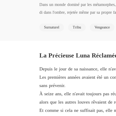
Dans un monde dominé par les métamorphes, Iris
di dans l'ombre, rejetée même par sa propre fam
ler.

Surnaturel
Tribu
Vengeance
Sa vie bascule lorsque sa meute est anéantie.

Capturée après la chute de son père, Iris devi
lavage par son père, Cane a tout perdu - sa fa
Et Iris est le dernier vestige de cet homme qu'il
La Précieuse Luna Réclamée 
Entre ses mains, elle n'est plus qu'un outil 
ur des crimes qu'elle n'a jamais commis. Mais 
Depuis le jour de sa naissance, elle n'av
a endurées.

Les premières années avaient été un com
Peu à peu, une vérité troublante émerge : Iris a
sans prévenir.
Battue par son propre frère, enfermée par son 
À seize ans, elle n'avait toujours pas ré
la haine et le passé, se retrouvent face à face 
alors que les autres louves rêvaient de 
Alors que les tensions entre meutes menacent 
Et comme si cela ne suffisait pas, elle n
ère.
