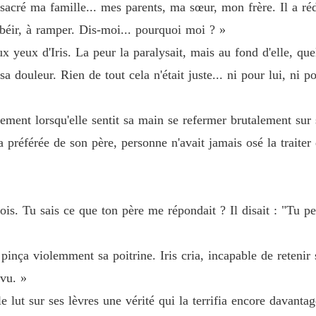
sacré ma famille... mes parents, ma sœur, mon frère. Il a ré
 obéir, à ramper. Dis-moi... pourquoi moi ? »
yeux d'Iris. La peur la paralysait, mais au fond d'elle, que
sa douleur. Rien de tout cela n'était juste... ni pour lui, ni po
ment lorsqu'elle sentit sa main se refermer brutalement sur s
a préférée de son père, personne n'avait jamais osé la traiter
fois. Tu sais ce que ton père me répondait ? Il disait : "Tu p
pinça violemment sa poitrine. Iris cria, incapable de retenir 
 vu. »
le lut sur ses lèvres une vérité qui la terrifia encore davantag