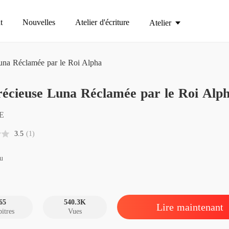
t
Nouvelles
Atelier d'écriture
Atelier
una Réclamée par le Roi Alpha
La Préc
écieuse Luna Réclamée par le Roi Alp
Chapitre
La Préc
E
Chapitre
3.5
(1)
La Préc
Chapitre
u
La Préc
Chapitre
65
540.3K
Lire maintenant
itres
Vues
La Préc
Chapitre