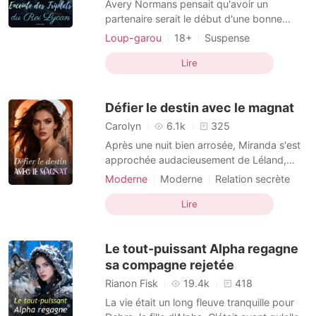
Avery Normans pensait qu'avoir un
partenaire serait le début d'une bonne
séquence dans sa vie, mais elle se
Loup-garou
18+
Suspense
trompait. Rejetée et enveloppée de
Grossesse
Plan cul
PDG
chagrin, elle a eu une aventure d'un soir
Lire
Charmante
Seconde chance
avec un bel inconnu. Les conséquences de
Identités cachées
Arrogant/Dominant
ses actes se sont manifestées lorsqu'elle a
Défier le destin avec le magnat
découvert qu'elle était encein
Triplés
Carolyn
6.1k
325
Après une nuit bien arrosée, Miranda s'est
approchée audacieusement de Léland,
seulement pour rencontrer son regard froid
Moderne
Moderne
Relation secrète
et inflexible. Il l'a bloquée contre le mur,
Plan cul
PDG
Charmante
Douceur
avertissant : « Ne me provoque pas. Je
Lire
Arrogant/Dominant
Érotique/sensuel
doute que tu puisses le supporter. » Peu
après, ses fiançailles se sont effondrées, la
Le tout-puissant Alpha regagne
p
sa compagne rejetée
Rianon Fisk
19.4k
418
La vie était un long fleuve tranquille pour