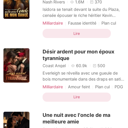
Nouvelles
Nash Rivers
1.6M
370
Isidora se tenait devant la suite du Plaza,
censée épouser le riche héritier Kevin
Garrison dans quelques mois. Mais en
Milliardaire
Fausse identité
Plan cul
poussant la porte, elle trouva son fiancé au
PDG
Histoire d'amour
lit avec Chantelle, son ancienne meilleure
Lire
Mariage contractuel
Différence d'âge
amie. Au lieu de pleurer, Isidora garda un
calme glacial, sortit son téléphone et filma
Désir ardent pour mon époux
le
tyrannique
Coast Angel
60.9k
500
Everleigh se réveilla avec une gueule de
bois monumentale dans des draps en satin
hors de prix, bien loin du minuscule studio
Milliardaire
Amour feint
Plan cul
PDG
dont on venait de l'expulser. Sous sa main
Perfide
Amour interdit
tremblante reposait un document officiel :
Lire
un certificat de mariage. Ivre morte la veille
pour fuir les humiliations de son ex, D
Une nuit avec l'oncle de ma
meilleure amie