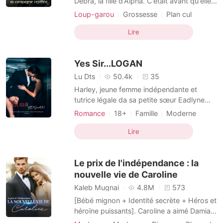
Debra, la fille d'Alpha. C'était avant qu'elle
ait une aventure d'un soir avec Caleb. Elle
Loup-garou
Grossesse
Plan cul
était convaincue qu'il était son
Charmant
Histoire d'amour
Alpha
compagnon, comme déterminé par la
Lire
Déesse de la Lune. Mais cet homme
détestable refusait de l'accepter. Plusieurs
Yes Sir...LOGAN
semaines se sont
Lu Dts
50.4k
35
Harley, jeune femme indépendante et
tutrice légale da sa petite sœur Eadlyne
âgée de 16 ans. Elle voit sa vie basculée
Romance
18+
Famille
Moderne
lorsqu'un on lui annonce la destruction de
Grand amour
Grossesse
Plan cul
leur bien familiale. Dépassée, un jour elle
Lire
PDG
Dominant
Beau gosse
reçoit le mail d'une entreprise où elle avait
Narration multilinéaire
postulé des mois auparavant mais sans
Le prix de l'indépendance : la
retour fav
nouvelle vie de Caroline
Kaleb Mugnai
4.8M
573
[Bébé mignon + Identité secrète + Héros et
héroïne puissants]. Caroline a aimé Damian
de tout son cœur pendant cinq ans. Elle