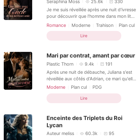
Seraphina Moss
25.6k
330
Je me suis réveillée après une nuit d'ivresse
pour découvrir que l'homme dans mon lit
n'était autre qu'Alaric Caldwell, le
Romance
Moderne
Trahison
Plan cul
milliardaire impitoyable et l'oncle terrifiant
de ma meilleure amie. Paniquée par cette
Lire
erreur monumentale, je me suis enfuie en
douce et je lui ai fait livrer 5 000 dollars pa
Mari par contrat, amant par cœur
Plastic Thorn
9.4k
191
Après une nuit de débauche, Juliana s'est
réveillée aux côtés d'Adrian, ce mari qu'elle
n'avait pas revu depuis trois ans. Prise de
Moderne
Plan cul
PDG
panique, elle s'est enfuie, laissant derrière
Identités cachées
Chick lit
elle le souvenir de son défunt père. Adrian
Lire
Mariage contractuel
était connu comme un reclus effrayant,
mais il était élégant, noble et inac
Enceinte des Triplets du Roi
Lycan
Auteur meliss
60.3k
95