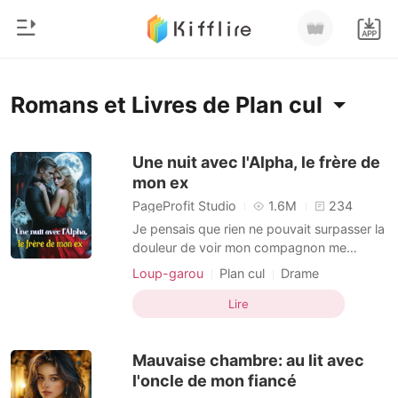
0
Accueil
Romans et Livres de Plan cul
Recharger
Genre
Une nuit avec l'Alpha, le frère de
mon ex
Moderne
Historique
PageProfit Studio
1.6M
234
Loup-garou
Je pensais que rien ne pouvait surpasser la
Déconnexion
douleur de voir mon compagnon me
Nouvelle
trahir... Jusqu'à ce que j'apprenne qu'il
Loup-garou
Plan cul
Drame
Romance
avait épousé ma meilleure amie dans mon
Télécharger l'appli
dos ! Une nuit. Une erreur. Une rencontre
Lire
Milliardaire
inoubliable avec le seul loup dont je
n'aurais jamais dû m'approcher : l'Alpha,
Classement
Mauvaise chambre: au lit avec
cet homme aussi gla
l'oncle de mon fiancé