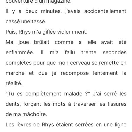
couverture d'un magazine.
mplotant ma perte prématurée.

Il y a deux minutes, j'avais accidentellement
Évidemment, j'avais besoin d'alcool. Beaucoup d'alcool.

C'est là qu'il est apparu.

cassé une tasse.
Grand, dangereux, injustement séduisant. Le genre d'ho
Puis, Rhys m'a giflée violemment.
mme qui vous donne envie de succomber rien qu'en exi
stant. Je ne l'avais rencontré qu'une seule fois auparav
Ma joue brûlait comme si elle avait été
ant, et ce soir-là, il se trouvait justement au même bar q
enflammée. Il m'a fallu trente secondes
ue moi, en pleine autosatisfaction alcoolisée. Alors j'ai f
ait la seule chose logique : je l'ai traîné dans une chamb
complètes pour que mon cerveau se remette en
re d'hôtel et arraché ses vêtements.

marche et que je recompose lentement la
C'était irréfléchi. C'était stupide. C'était complètement
 déconseillé.

réalité.
Mais c'était aussi : le meilleur sexe de ma vie.

"Tu es complètement malade ?" J'ai serré les
Et, il s'est avéré que c'était la meilleure décision que j'ai
e jamais prise.

dents, forçant les mots à traverser les fissures
Parce que mon aventure d'un soir n'est pas qu'un type q
de ma mâchoire.
uelconque. Il est plus riche que Rhys, plus puissant que
 toute ma famille, et assurément plus dangereux qu'ave
Les lèvres de Rhys étaient serrées en une ligne
c qui je devrais m'amuser.
