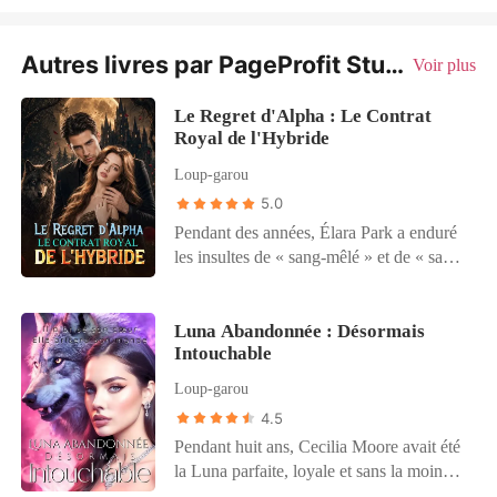
Autres livres par PageProfit Studio
Voir plus
Le Regret d'Alpha : Le Contrat
Royal de l'Hybride
Loup-garou
5.0
Pendant des années, Élara Park a enduré
les insultes de « sang-mêlé » et de « sang
impur » lors des réunions de la meute.
Hybride, elle a fini par croire aux douces
promesses de Zack Blackwood. Puis il a
Luna Abandonnée : Désormais
Intouchable
rejeté leur lien d'âmes sœurs, quelques
instants à peine après avoir pris son corps.
Loup-garou
Elle n'a pas eu le temps de reprendre son
4.5
souffle que la nouvelle a déjà fait le tour
Pendant huit ans, Cecilia Moore avait été
des médias : ses fiançailles avec Selina, sa
la Luna parfaite, loyale et sans la moindre
demi-sœur jalouse, célébrées comme «
marque. Jusqu'au jour où elle découvrit