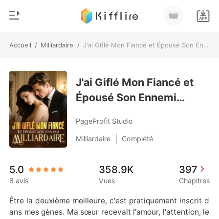
Accueil
/
Milliardaire
/
J'ai Giflé Mon Fiancé et Épousé Son Ennemi Milliardaire
0
Accueil
Recharger
J'ai Giflé Mon Fiancé et
Genre
Épousé Son Ennemi
Moderne
Historique
Milliardaire
Loup-garou
PageProfit Studio
Déconnexion
Nouvelle
|
Milliardaire
Complété
Romance
Télécharger l'appli
5.0
358.9K
397
Milliardaire
8 avis
Vues
Chapitres
Classement
Être la deuxième meilleure, c'est pratiquement inscrit d
ans mes gènes. Ma sœur recevait l'amour, l'attention, le