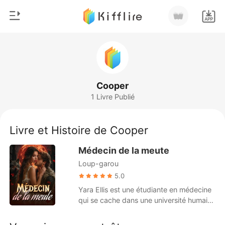
0
Accueil
Recharger
Genre
Cooper
1 Livre Publié
Moderne
Historique
Loup-garou
Livre et Histoire de Cooper
Déconnexion
Nouvelle
Médecin de la meute
Romance
Loup-garou
Télécharger l'appli
Milliardaire
5.0
Yara Ellis est une étudiante en médecine
Classement
qui se cache dans une université humaine
pendant qu'elle étudie pour devenir
médecin. Contrairement à la plupart des