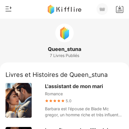
0
Accueil
Recharger
Genre
Queen_stuna
7 Livres Publiés
Moderne
Historique
Loup-garou
Livres et Histoires de Queen_stuna
Déconnexion
Nouvelle
L'assistant de mon mari
Romance
Romance
Télécharger l'appli
Milliardaire
5.0
Barbara est l'épouse de Blade Mc
Classement
gregor, un homme riche et très influent
de la ville. On pourrait facilement croire
qu'elle mène une vie parfaite car elle